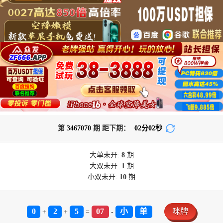
第
3467070
期 距下期：
02
分
01
秒
大单
未开:
8
期
大双
未开:
1
期
小双
未开:
10
期
0
2
5
07
小
单
咪牌
+
+
=
-