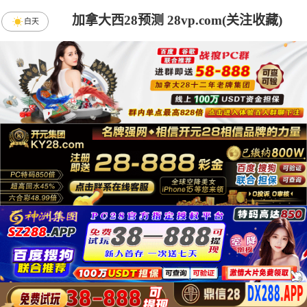
加拿大西28预测 28vp.com(关注收藏)
白天