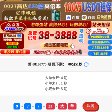
第
08100775
期 距下期：
00
分
51
秒
大单
未开:
4
期
小单
未开:
1
期
小双
未开:
5
期
9
7
7
23
大
单
咪牌
+
+
=
-