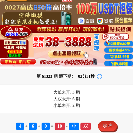
第
61323
期 距下期：
02
分
30
秒
大单
未开:
5
期
大双
未开:
6
期
小单
未开:
2
期
4
6
0
10
小
双
咪牌
+
+
=
-